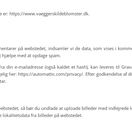
 er: https://www.vaeggerskildeblomster.dk.
entarer på webstedet, indsamler vi de data, som vises i komm
at hjælpe med at opdage spam.
a din e-mailadresse (også kaldet et hash), kan leveres til Gra
gelig her: https://automattic.com/privacy/. Efter godkendelse af d
ar.
 webstedet, så bør du undlade at uploade billeder med indlejrede 
okalitetsdata fra billeder på webstedet.