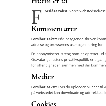
Hvem er vi
F
orslået tekst:
Vores webstedsadresse
Kommentarer
Forslået tekst:
Når besøgende skriver komm
adresse og browserens user agent string for 
En anonymiseret streng som er oprettet ud fr
Gravatar tjenestens privatlivspolitik er tilgæn
for offentligheden sammen med din komment
Medier
Forslået tekst:
Hvis du uploader billeder til
på webstedet kan downloade og udtrække alle l
Cookies