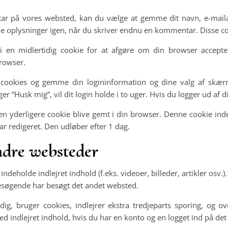
r på vores websted, kan du vælge at gemme dit navn, e-mailadr
 oplysninger igen, når du skriver endnu en kommentar. Disse cook
vi en midlertidig cookie for at afgøre om din browser accept
browser.
 cookies og gemme din logininformation og dine valg af skærm
r “Husk mig”, vil dit login holde i to uger. Hvis du logger ud af d
il en yderligere cookie blive gemt i din browser. Denne cookie in
ar redigeret. Den udløber efter 1 dag.
andre websteder
indeholde indlejret indhold (f.eks. videoer, billeder, artikler osv.
esøgende har besøgt det andet websted.
, bruger cookies, indlejrer ekstra tredjeparts sporing, og ov
ed indlejret indhold, hvis du har en konto og en logget ind på de