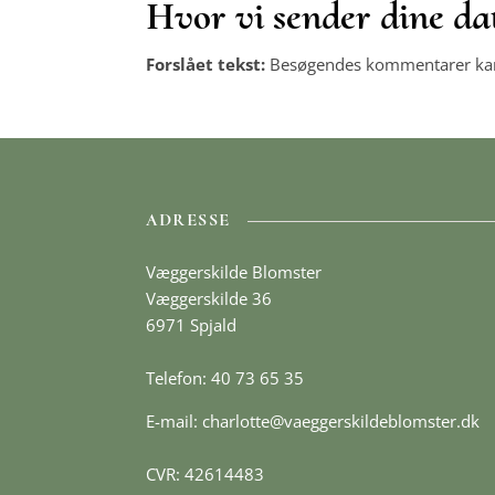
Hvor vi sender dine da
Forslået tekst:
Besøgendes kommentarer kan m
ADRESSE
Væggerskilde Blomster
Væggerskilde 36
6971 Spjald
Telefon: 40 73 65 35
E-mail:
charlotte@vaeggerskildeblomster.dk
CVR: 42614483