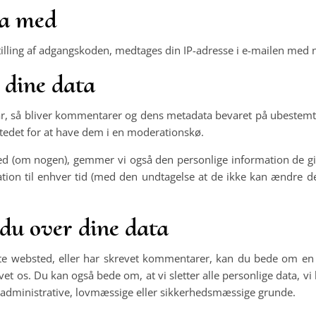
ta med
lling af adgangskoden, medtages din IP-adresse i e-mailen med n
dine data
r, så bliver kommentarer og dens metadata bevaret på ubestemt 
edet for at have dem i en moderationskø.
d (om nogen), gemmer vi også den personlige information de giver
rmation til enhver tid (med den undtagelse at de ikke kan ændre 
 du over dine data
te websted, eller har skrevet kommentarer, kan du bede om en e
ivet os. Du kan også bede om, at vi sletter alle personlige data, v
af administrative, lovmæssige eller sikkerhedsmæssige grunde.