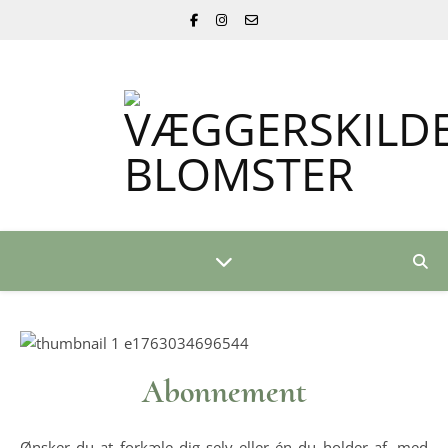
Abonnement
Ønsker du at forkæle dig selv eller én du holder af, med